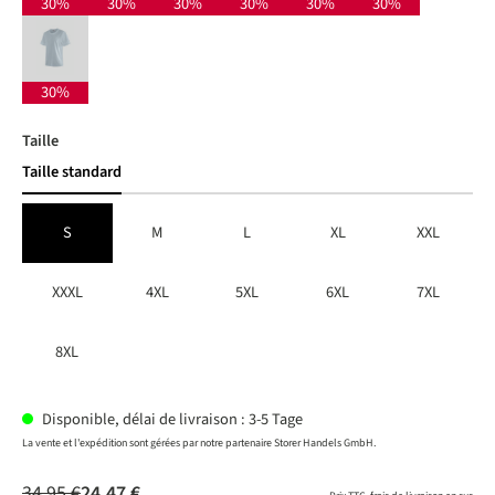
30%
30%
30%
30%
30%
30%
dusted blue
(Cette option n'est pas disponible pour le moment.)
30%
Choisir
Taille
Taille standard
S
M
L
XL
XXL
XXXL
4XL
5XL
6XL
7XL
8XL
Disponible, délai de livraison : 3-5 Tage
La vente et l'expédition sont gérées par notre partenaire Storer Handels GmbH.
34,95 €
24,47 €