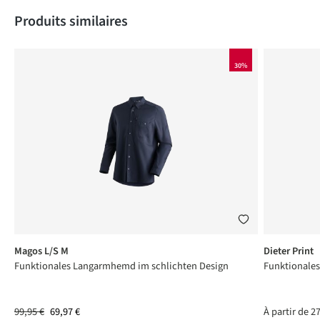
Produktgalerie überspringen
Produits similaires
AU
30%
Magos L/S M
Dieter Print
ne
Funktionales Langarmhemd im schlichten Design
Funktionales
99,95 €
69,97 €
À partir de
27