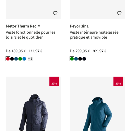
Metor Therm Rec M
Peyor 3in1
Veste fonctionnelle pour les
Veste intérieure matelassée
loisirs et le quotidien
pratique et amovible
De
189,95 €
132,97 €
De
299,95 €
209,97 €
+1
30%
30%