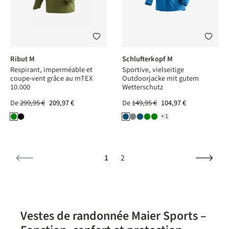
Ribut M
Schlufterkopf M
Respirant, imperméable et
Sportive, vielseitige
coupe-vent grâce au mTEX
Outdoorjacke mit gutem
10.000
Wetterschutz
De
299,95 €
209,97 €
De
149,95 €
104,97 €
+1
Page
Page
1
2
Vestes de randonnée Maier Sports –