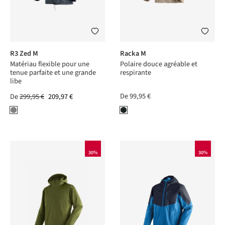
R3 Zed M
Racka M
Matériau flexible pour une
Polaire douce agréable et
tenue parfaite et une grande
respirante
libe
De
99,95 €
De
299,95 €
209,97 €
30%
30%