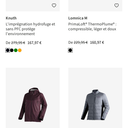
Knuth
Lomnica M
L'imprégnation hydrofuge et
PrimaLoft® ThermoPlume® :
sans PFC protège
compressible, léger et doux
l'environnement
De
229,95 €
160,97 €
De
279,95 €
167,97 €