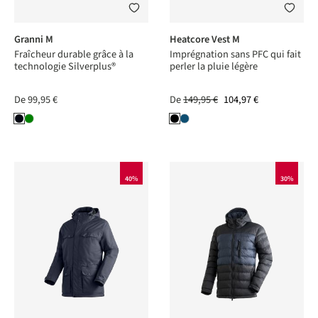
Granni M
Heatcore Vest M
Fraîcheur durable grâce à la
Imprégnation sans PFC qui fait
technologie Silverplus®
perler la pluie légère
De
99,95 €
De
149,95 €
104,97 €
40%
30%