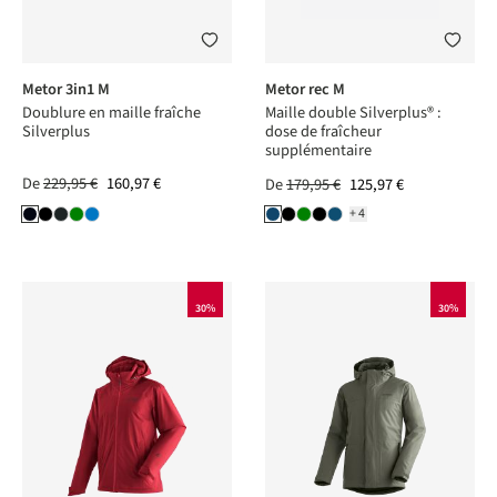
Metor 3in1 M
Metor rec M
Doublure en maille fraîche
Maille double Silverplus® :
Silverplus
dose de fraîcheur
supplémentaire
De
229,95 €
160,97 €
De
179,95 €
125,97 €
+4
30%
30%