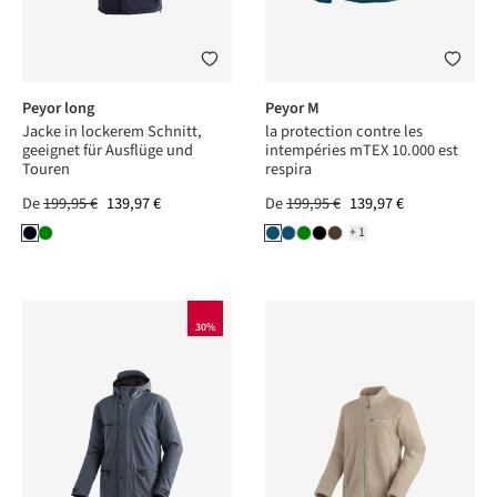
Peyor long
Peyor M
Jacke in lockerem Schnitt,
la protection contre les
geeignet für Ausflüge und
intempéries mTEX 10.000 est
Touren
respira
De
199,95 €
139,97 €
De
199,95 €
139,97 €
+1
30%