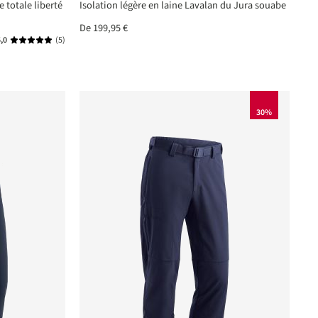
 totale liberté
Isolation légère en laine Lavalan du Jura souabe
De
199,95 €
,0
(5)
Note moyenne de 5 sur 5 étoiles
30%