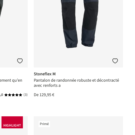
Stoneflex M
lement qu’en
Pantalon de randonnée robuste et décontracté
avec renforts a
De
129,95 €
,0
(3)
Note moyenne de 5 sur 5 étoiles
Primé
HIGHLIGHT