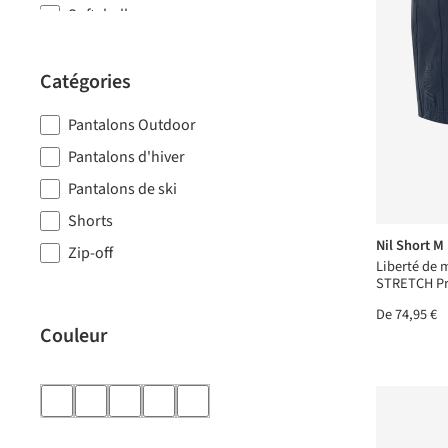
Softshell
Zip en T
Catégories
Zipp-off
Élastique
Pantalons Outdoor
Pantalons d'hiver
Pantalons de ski
Shorts
Nil Short M
Zip-off
Liberté de 
STRETCH Pr
De
74,95 €
Couleur