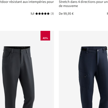
tdoor résistant aux intempéries pour
Stretch dans 4 directions pour une
de mouveme
De
99,95 €
5,0
(3)
5
Note moyenne de 5 sur 5 étoiles
40%