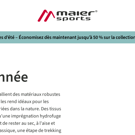
s d’été – Économisez dès maintenant jusqu’à 50 % sur la collection
onnée
lient des matériaux robustes
les rend idéaux pour les
iées dans la nature. Des tissus
 qu'une imprégnation hydrofuge
de rester au sec, à l'aise et
lassique, une étape de trekking