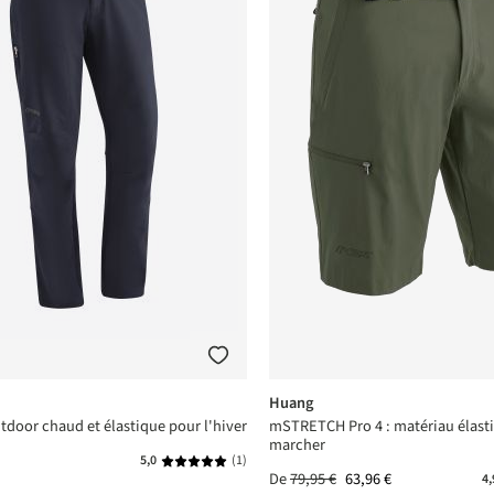
Huang
tdoor chaud et élastique pour l'hiver
mSTRETCH Pro 4 : matériau élasti
marcher
5,0
(1)
Note moyenne de 5 sur 5 étoiles
De
79,95 €
63,96 €
4,