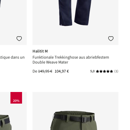
Halitit M
stique dans un
Funktionale Trekkinghose aus abriebfestem
Double Weave Mater
De
149,95 €
104,97 €
5,0
(1)
Note moyenne de 5
20%