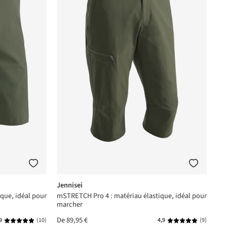
Jennisei
que, idéal pour
mSTRETCH Pro 4 : matériau élastique, idéal pour
marcher
De
89,95 €
9
(10)
4,9
(9)
Note moyenne de 4.9 sur 5 étoiles
Note moyenne de 4