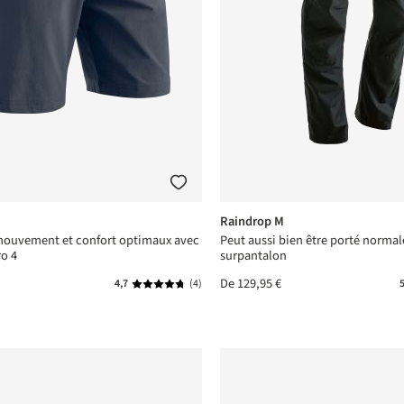
Raindrop M
mouvement et confort optimaux avec
Peut aussi bien être porté norma
o 4
surpantalon
De
129,95 €
4,7
(4)
5
Note moyenne de 4.6 sur 5 étoiles