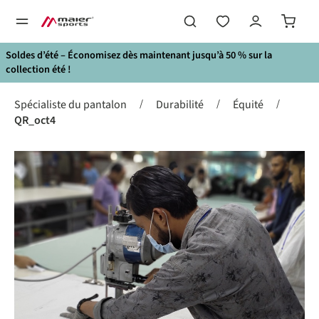
tenu principal
Soldes d’été – Économisez dès maintenant jusqu’à 50 % sur la
collection été !
/
/
/
Spécialiste du pantalon
Durabilité
Équité
QR_oct4